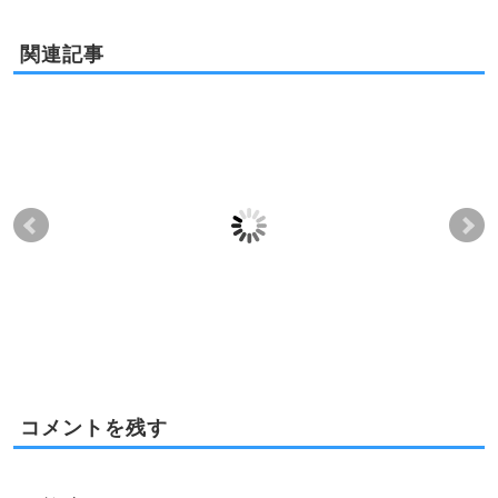
関連記事
ハワイと日本の不動産
ハワイの物件名義と銀
ハ
取引の違い
行口座名義
目
う
2012-07-23
2016-11-18
2023-11-03
2025-01-16
コメントを残す