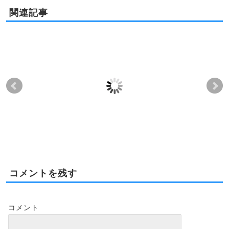
関連記事
ハワイの不動産は眺望
ハワイの不動産屋さん
ハ
が大事！
の選び方
の
2012-07-06
2016-12-14
2011-10-24
2016-10-31
コメントを残す
コメント