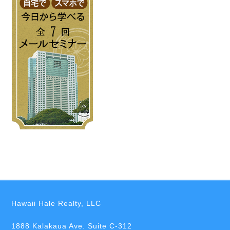
Hawaii Hale Realty, LLC
1888 Kalakaua Ave. Suite C-312