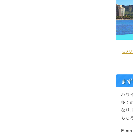
« 
まず
ハワ
多く
なり
もち
E-ma