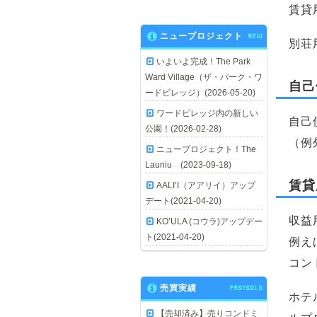
賃貸
ニュープロジェクト
NEW
別荘
いよいよ完成！The Park
Ward Village（ザ・パーク・ワ
自己
ードビレッジ）(2026-05-20)
ワードビレッジ内の新しい
自己
公園！(2026-02-28)
（例
ニュープロジェクト！The
Launiu (2023-09-18)
賃貸
AALI’I（アアリイ）アップ
デート(2021-04-20)
収益
KO’ULA (コウラ)アップデー
ト(2021-04-20)
例え
コン
売買実績
PASTSOLD
ホテ
【売却済み】売りコンドミ