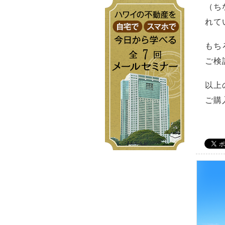
（ち
れて
もち
ご検
以上
ご購