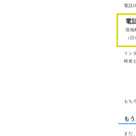
電話(8
電
現地
（日
イン
時差
もち
もう
まだ