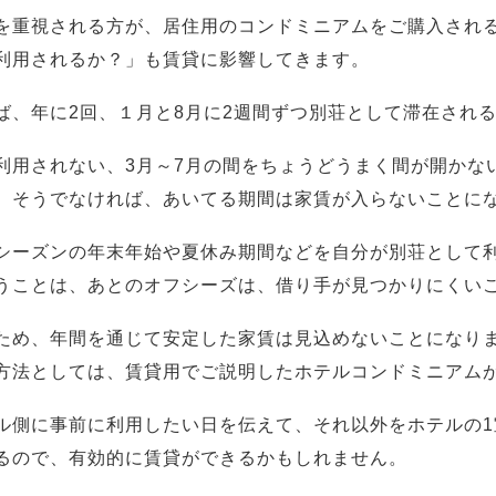
を重視される方が、居住用のコンドミニアムをご購入され
利用されるか？」も賃貸に影響してきます。
ば、年に2回、１月と8月に2週間ずつ別荘として滞在され
利用されない、3月～7月の間をちょうどうまく間が開かな
、そうでなければ、あいてる期間は家賃が入らないことに
シーズンの年末年始や夏休み期間などを自分が別荘として
うことは、あとのオフシーズは、借り手が見つかりにくい
ため、年間を通じて安定した家賃は見込めないことになり
方法としては、賃貸用でご説明したホテルコンドミニアム
ル側に事前に利用したい日を伝えて、それ以外をホテルの1
るので、有効的に賃貸ができるかもしれません。