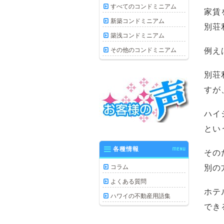
すべてのコンドミニアム
家賃
新築コンドミニアム
別荘
築浅コンドミニアム
その他のコンドミニアム
例え
別荘
すが
ハイ
とい
各種情報
MENU
その
コラム
別の
よくある質問
ホテ
ハワイの不動産用語集
でき