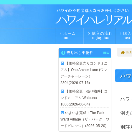
ホーム
購入の流れ
購入
HOME
Buying Flow
Case
HO
売り出し中物件
NEW
【価格変更売りコンドミニ
アム】One Archer Lane (ワン
ハワ
アーチャーレーン）
2304(2026-07-16)
【価格変更 売り物件】コ
ンドミニアム Waipuna
ハワ
1806(2026-06-04)
例え
いよいよ完成！The Park
Ward Village（ザ・パーク・ワ
ードビレッジ）(2026-05-20)
別荘