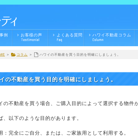
事例
お客様の声
よくある質問
ハワイ不動産コラム
Testimonial
Faq
Column
ME
>
コラム
>
ハワイの不動産を買う目的を明確にしましょう。
イの不動産を買う目的を明確にしましょう。
イの不動産を買う場合、ご購入目的によって選択する物件
ば、以下のような目的があります。
用：完全にご自分、または、ご家族用として利用する。