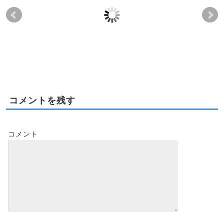
不動産購入後の維持管
The Park Ward Village
ワ
理費用の支払いについ
その他最新コンドミニ
し
て
アム情報
2015-12-14
2016-10-31
2021-04-26
2021-04-26
コメントを残す
コメント