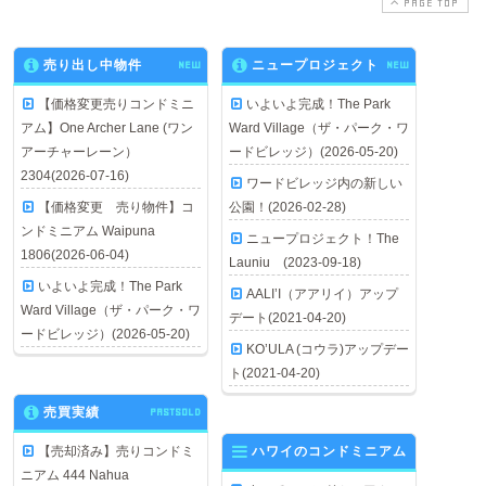
PAGE TOP
売り出し中物件
NEW
ニュープロジェクト
NEW
【価格変更売りコンドミニ
いよいよ完成！The Park
アム】One Archer Lane (ワン
Ward Village（ザ・パーク・ワ
アーチャーレーン）
ードビレッジ）(2026-05-20)
2304(2026-07-16)
ワードビレッジ内の新しい
【価格変更 売り物件】コ
公園！(2026-02-28)
ンドミニアム Waipuna
ニュープロジェクト！The
1806(2026-06-04)
Launiu (2023-09-18)
いよいよ完成！The Park
AALI’I（アアリイ）アップ
Ward Village（ザ・パーク・ワ
デート(2021-04-20)
ードビレッジ）(2026-05-20)
KO’ULA (コウラ)アップデー
ト(2021-04-20)
売買実績
PASTSOLD
【売却済み】売りコンドミ
ハワイのコンドミニアム
ニアム 444 Nahua