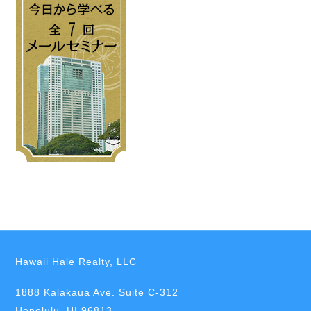
Hawaii Hale Realty, LLC
1888 Kalakaua Ave. Suite C-312
Honolulu, HI 96813