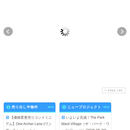
不動産購入後の維持管
内覧のタイミングにつ
ハ
理費用の支払いについ
いて
る
て
性
2014-12-09
2016-12-14
2015-12-14
2016-10-31
PAGE TOP
売り出し中物件
NEW
ニュープロジェクト
NEW
【価格変更売りコンドミニ
いよいよ完成！The Park
アム】One Archer Lane (ワン
Ward Village（ザ・パーク・ワ