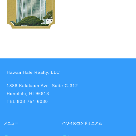
Hawaii Hale Realty, LLC
1888 Kalakaua Ave. Suite C-312
Honolulu, HI 96813
TEL:808-754-6030
メニュー
ハワイのコンドミニアム