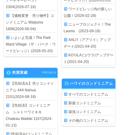
アーチャーレーン）
ードビレッジ）(2026-05-20)
2304(2026-07-16)
ワードビレッジ内の新しい
【価格変更 売り物件】コ
公園！(2026-02-28)
ンドミニアム Waipuna
ニュープロジェクト！The
1806(2026-06-04)
Launiu (2023-09-18)
いよいよ完成！The Park
AALI’I（アアリイ）アップ
Ward Village（ザ・パーク・ワ
デート(2021-04-20)
ードビレッジ）(2026-05-20)
KO’ULA (コウラ)アップデー
ト(2021-04-20)
売買実績
PASTSOLD
【売却済み】売りコンドミ
ハワイのコンドミニアム
ニアム 444 Nahua
すべてのコンドミニアム
2101(2024-08-18)
新築コンドミニアム
【売却済】コンドミニア
築浅コンドミニアム
ム シャトーワイキキ
Chateau Waikiki 1107(2024-
その他のコンドミニアム
01-13)
[売却済み]コンドミニアム