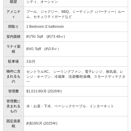
眺望
シティ、オーシャン
アメニテ
プール、ジャグジー、BBQ、ミーティング（パーティー）ルー
ィ
ム、セキュリティガードなど
間取り
2 Bedroom /2 bathroom
室内面積
約791 Sqft (約73.48㎡)
ラナイ面
約41 Sqft （約3.8㎡）
積
駐車場
2台付
物件に含
セントラルAC, シーリングファン、電子レンジ、換気扇、レ
まれるも
ンジ・オーブン、冷蔵庫、洗濯機/乾燥機、スモークディテクタ
の
―
管理費
$1,013.80/月 (2026年)
管理費に
含まれる
水・お湯・下水、ベーシックケーブル、インターネット
もの
固定資産
約$195/月 (2025年)
税