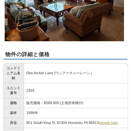
物件の詳細と価格
コンドミ
ニアム名
One Archer Lane (ワンアーチャーレーン）
称
ユニット
2304
番号
価格
販売価格：$589,900 (土地所有権付)
築年
1998年
所在
801 South King St. #2304 Honolulu, HI 96813
google map