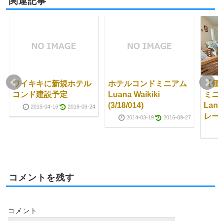
関連記事
ワイキキに新規ホテル
ホテルコンドミニアム
【価
コンド建設予定
Luana Waikiki
ミニア
(3/18/014)
La
2015-04-16
2016-06-24
レーン
2014-03-19
2016-09-27
コメントを残す
コメント