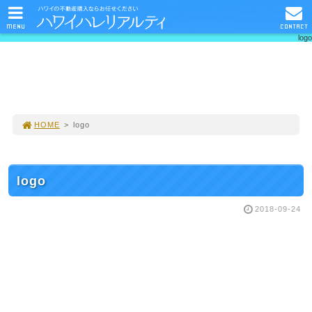
MENU
CONTACT
logo
HOME
>
logo
logo
2018-09-24