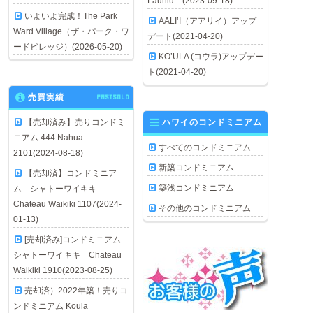
Launiu (2023-09-18)
いよいよ完成！The Park
AALI’I（アアリイ）アップ
Ward Village（ザ・パーク・ワ
デート(2021-04-20)
ードビレッジ）(2026-05-20)
KO’ULA (コウラ)アップデー
ト(2021-04-20)
売買実績
PASTSOLD
【売却済み】売りコンドミ
ハワイのコンドミニアム
ニアム 444 Nahua
すべてのコンドミニアム
2101(2024-08-18)
新築コンドミニアム
【売却済】コンドミニア
築浅コンドミニアム
ム シャトーワイキキ
Chateau Waikiki 1107(2024-
その他のコンドミニアム
01-13)
[売却済み]コンドミニアム
シャトーワイキキ Chateau
Waikiki 1910(2023-08-25)
売却済）2022年築！売りコ
ンドミニアム Koula