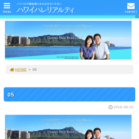
MENU
CONTACT
05
HOME
>
05
05
2016-06-01