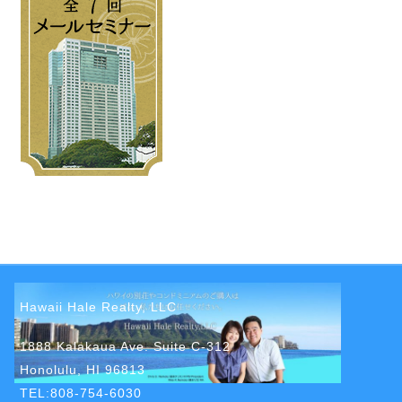
Hawaii Hale Realty, LLC
1888 Kalakaua Ave. Suite C-312
Honolulu, HI 96813
TEL:808-754-6030