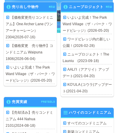
売り出し中物件
NEW
ニュープロジェクト
NEW
【価格変更売りコンドミニ
いよいよ完成！The Park
アム】One Archer Lane (ワン
Ward Village（ザ・パーク・ワ
アーチャーレーン）
ードビレッジ）(2026-05-20)
2304(2026-07-16)
ワードビレッジ内の新しい
【価格変更 売り物件】コ
公園！(2026-02-28)
ンドミニアム Waipuna
ニュープロジェクト！The
1806(2026-06-04)
Launiu (2023-09-18)
いよいよ完成！The Park
AALI’I（アアリイ）アップ
Ward Village（ザ・パーク・ワ
デート(2021-04-20)
ードビレッジ）(2026-05-20)
KO’ULA (コウラ)アップデー
ト(2021-04-20)
売買実績
PASTSOLD
【売却済み】売りコンドミ
ハワイのコンドミニアム
ニアム 444 Nahua
すべてのコンドミニアム
2101(2024-08-18)
新築コンドミニアム