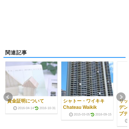
関連記事
資金証明について
シャトー・ワイキキ
リッ
Chateau Waikik
デン
2016-04-14
2016-10-31
プデー
2015-03-05
2016-09-15