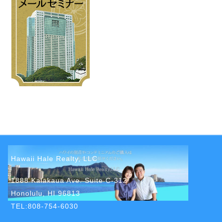
Hawaii Hale Realty, LLC
1888 Kalakaua Ave. Suite C-312
Honolulu, HI 96813
TEL:808-754-6030