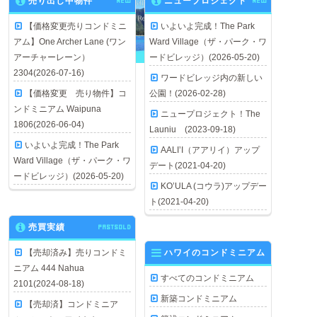
売り出し中物件
NEW
ニュープロジェクト
NEW
【価格変更売りコンドミニ
いよいよ完成！The Park
アム】One Archer Lane (ワン
Ward Village（ザ・パーク・ワ
アーチャーレーン）
ードビレッジ）(2026-05-20)
2304(2026-07-16)
ワードビレッジ内の新しい
【価格変更 売り物件】コ
公園！(2026-02-28)
ンドミニアム Waipuna
ニュープロジェクト！The
1806(2026-06-04)
Launiu (2023-09-18)
いよいよ完成！The Park
AALI’I（アアリイ）アップ
Ward Village（ザ・パーク・ワ
デート(2021-04-20)
ードビレッジ）(2026-05-20)
KO’ULA (コウラ)アップデー
ト(2021-04-20)
売買実績
PASTSOLD
【売却済み】売りコンドミ
ハワイのコンドミニアム
ニアム 444 Nahua
すべてのコンドミニアム
2101(2024-08-18)
新築コンドミニアム
【売却済】コンドミニア