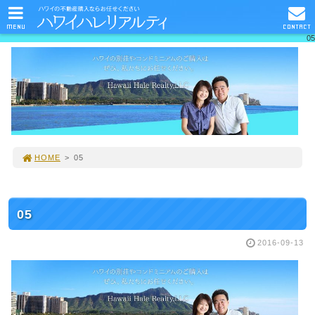
MENU
CONTACT
05
HOME
>
05
05
2016-09-13