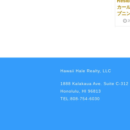
売却時期？ ホノルルの
の新情報
Resi
不動産の傾向について
カール
2016-10-28
のガイド
プニ
2017-01-17
2017-04-01
2
「パークレーン・アラ
AALI’I（アアリイ）ア
Hawaii Hale Realty, LLC
モアナ」ついにオープ
ップデート
ン
2021-04-20
2025-01-16
1888 Kalakaua Ave. Suite C-312
2017-04-05
2018-06-09
Honolulu, HI 96813
TEL:808-754-6030