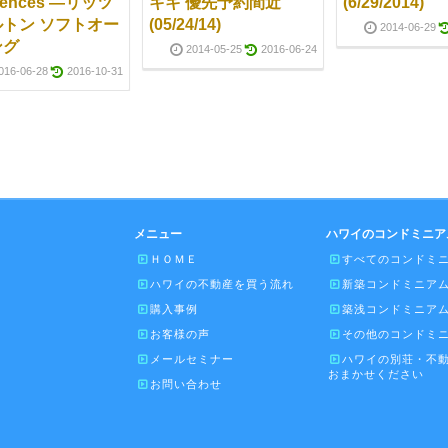
dences ―リッツ
キキ 優先予約間近
(6/29/2014)
トン ソフトオー
(05/24/14)
2014-06-29
ング
2014-05-25
2016-06-24
016-06-28
2016-10-31
メニュー
ハワイのコンドミニア
ＨＯＭＥ
すべてのコンドミ
ハワイの不動産を買う流れ
新築コンドミニア
購入事例
築浅コンドミニア
お客様の声
その他のコンドミ
メールセミナー
ハワイの別荘・不
おまかせください
お問い合わせ