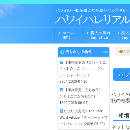
ホーム
購入の流れ
購入
HOME
Buying Flow
Case
HO
売り出し中物件
NEW
【価格変更売りコンドミニ
アム】One Archer Lane (ワン
ハワ
アーチャーレーン）
2304(2026-07-16)
【価格変更 売り物件】コ
ハワイの
ンドミニアム Waipuna
状の相場
1806(2026-06-04)
いよいよ完成！The Park
相場
Ward Village（ザ・パーク・ワ
ードビレッジ）(2026-05-20)
ネットな