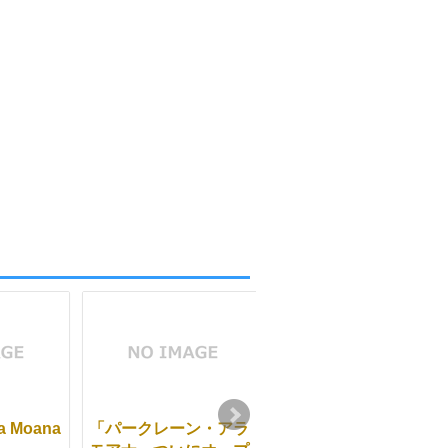
la Moana
「パークレーン・アラ
AALI’I（アアリイ）ア