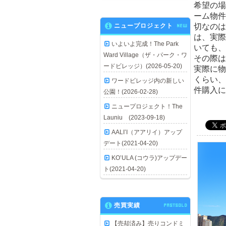
希望の場
ーム物件
ニュープロジェクト
NEW
切なのは
は、実際
いよいよ完成！The Park
いても、
Ward Village（ザ・パーク・ワ
その際は
ードビレッジ）(2026-05-20)
実際に物
くらい、
ワードビレッジ内の新しい
件購入に
公園！(2026-02-28)
ニュープロジェクト！The
Launiu (2023-09-18)
AALI’I（アアリイ）アップ
デート(2021-04-20)
KO’ULA (コウラ)アップデー
ト(2021-04-20)
売買実績
PASTSOLD
【売却済み】売りコンドミ