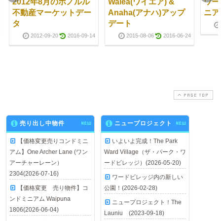
2012年8月のホノルル
Waiea(ワイエア) &
ワー
不動産マーケットデー
Anaha(アナハ)アップ
ニア
タ
デート
2012-09-20
2016-09-14
2015-08-06
2016-06-24
PAGE TOP
売り出し中物件
NEW
ニュープロジェクト
NEW
【価格変更売りコンドミニ
いよいよ完成！The Park
アム】One Archer Lane (ワン
Ward Village（ザ・パーク・ワ
アーチャーレーン）
ードビレッジ）(2026-05-20)
2304(2026-07-16)
ワードビレッジ内の新しい
【価格変更 売り物件】コ
公園！(2026-02-28)
ンドミニアム Waipuna
ニュープロジェクト！The
1806(2026-06-04)
Launiu (2023-09-18)