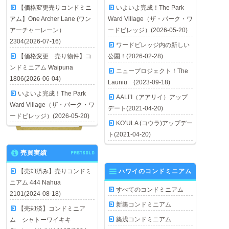
【価格変更売りコンドミニ
いよいよ完成！The Park
アム】One Archer Lane (ワン
Ward Village（ザ・パーク・ワ
アーチャーレーン）
ードビレッジ）(2026-05-20)
2304(2026-07-16)
ワードビレッジ内の新しい
【価格変更 売り物件】コ
公園！(2026-02-28)
ンドミニアム Waipuna
ニュープロジェクト！The
1806(2026-06-04)
Launiu (2023-09-18)
いよいよ完成！The Park
AALI’I（アアリイ）アップ
Ward Village（ザ・パーク・ワ
デート(2021-04-20)
ードビレッジ）(2026-05-20)
KO’ULA (コウラ)アップデー
ト(2021-04-20)
売買実績
PASTSOLD
【売却済み】売りコンドミ
ハワイのコンドミニアム
ニアム 444 Nahua
すべてのコンドミニアム
2101(2024-08-18)
新築コンドミニアム
【売却済】コンドミニア
築浅コンドミニアム
ム シャトーワイキキ