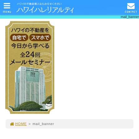
MENU
CONTACT
mail_banner
HOME
>
mail_banner