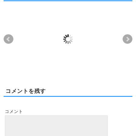
ワードビレッジ内の新
減価償却にこだわる
カ
しい公園！
な！ハワイの不動産
プ
2026-02-28
2017-08-24
コメントを残す
コメント