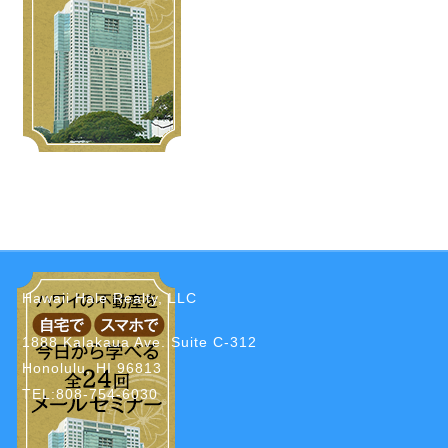
Hawaii Hale Realty, LLC
1888 Kalakaua Ave. Suite C-312
Honolulu, HI 96813
TEL:808-754-6030