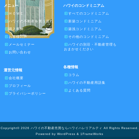
メニュー
ハワイのコンドミニアム
ＨＯＭＥ
すべてのコンドミニアム
ハワイの不動産を買う流れ
新築コンドミニアム
購入事例
築浅コンドミニアム
お客様の声
その他のコンドミニアム
メールセミナー
ハワイの別荘・不動産管理も
おまかせください
お問い合わせ
各種情報
運営元情報
コラム
会社概要
ハワイの不動産用語集
プロフィール
よくある質問
プライバシーポリシー
Copyright© 2026 ハワイの不動産売買ならハワイハレリアルティ All Rights Reserved.
Powered by WordPress & 1FrameWorks