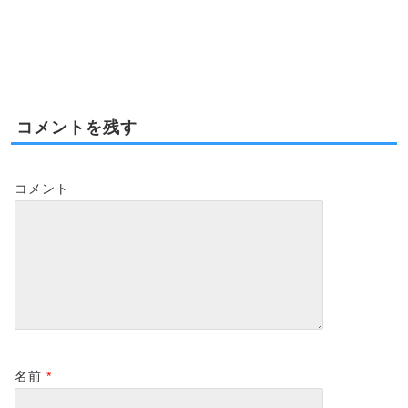
されている新築コンド
Eat
2015-03-05
2017-03-20
ミニアム-
2017-09-15
2018-06-09
コメントを残す
コメント
名前
*