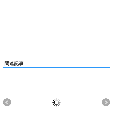
関連記事
The Collection（ザ・
AALI’I（アアリイ）-ワ
ビ
コレクション）
ードビレッジ内に計画
スクエ