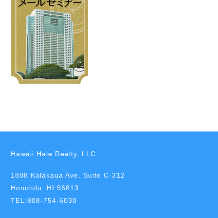
Hawaii Hale Realty, LLC
1888 Kalakaua Ave. Suite C-312
Honolulu, HI 96813
TEL:808-754-6030