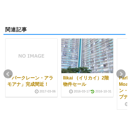
関連記事
「パークレーン・アラ
Ilikai （イリカイ）2階
Park
モアナ」完成間近！
物件セール
Mo
ン・
2017-03-06
2016-03-17
2016-10-31
プデ