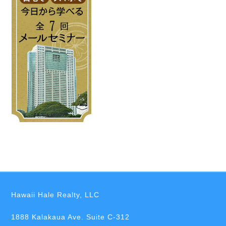
Hawaii Hale Realty, LLC
1888 Kalakaua Ave. Suite C-312