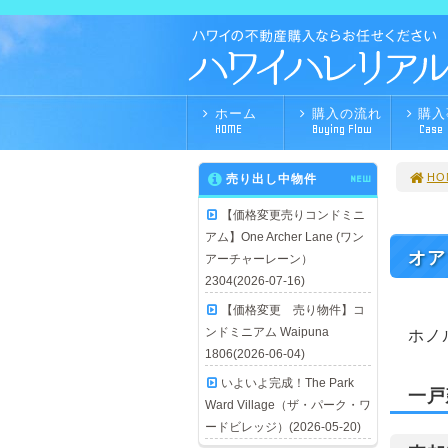
ホーム
購入の流れ
購入
HOME
Buying Flow
Case
HO
売り出し中物件
NEW
【価格変更売りコンドミニ
アム】One Archer Lane (ワン
オア
アーチャーレーン）
2304(2026-07-16)
【価格変更 売り物件】コ
ンドミニアム Waipuna
ホノ
1806(2026-06-04)
いよいよ完成！The Park
一戸
Ward Village（ザ・パーク・ワ
ードビレッジ）(2026-05-20)