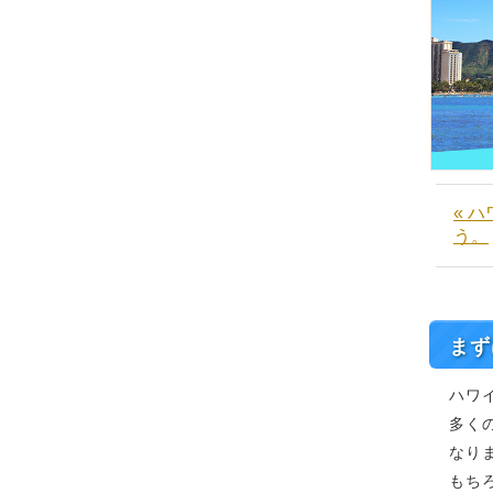
« 
う。
まず
ハワ
多く
なり
もち