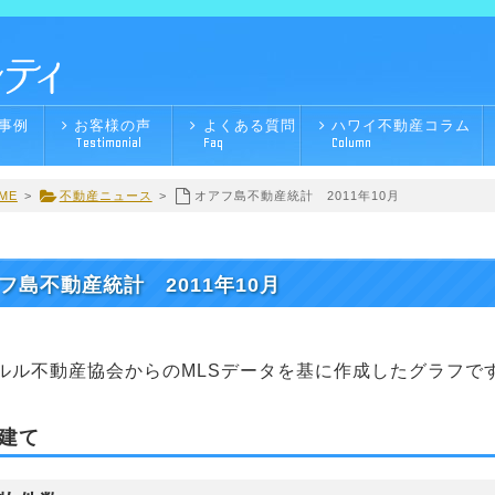
事例
お客様の声
よくある質問
ハワイ不動産コラム
Testimonial
Faq
Column
ME
>
不動産ニュース
>
オアフ島不動産統計 2011年10月
フ島不動産統計 2011年10月
ルル不動産協会からのMLSデータを基に作成したグラフで
建て