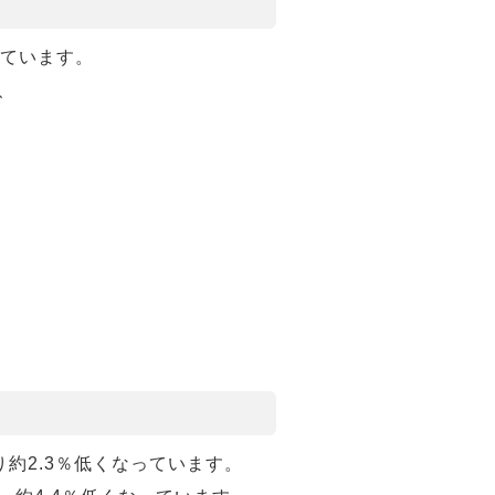
しています。
、
り約2.3％低くなっています。