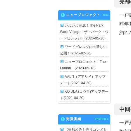
売却
一戸
ニュープロジェクト
NEW
昨年
いよいよ完成！The Park
Ward Village（ザ・パーク・ワ
約2
ードビレッジ）(2026-05-20)
ワードビレッジ内の新しい
公園！(2026-02-28)
ニュープロジェクト！The
Launiu (2023-09-18)
AALI’I（アアリイ）アップ
デート(2021-04-20)
KO’ULA (コウラ)アップデー
ト(2021-04-20)
中間
売買実績
PASTSOLD
一戸
【売却済み】売りコンドミ