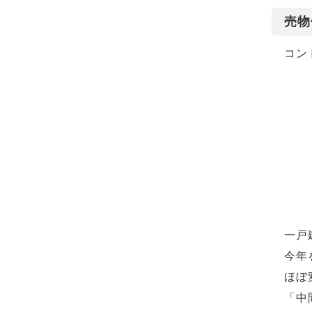
売物
コン
一戸
今年
ほぼ
「中